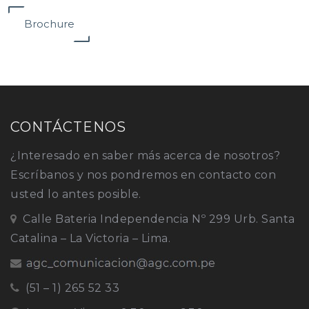
Brochure
CONTÁCTENOS
¿Interesado en saber más acerca de nosotros?
Escríbanos y nos pondremos en contacto con
usted lo antes posible.
Calle Bateria Independencia Nº 299 Urb. Santa
Catalina – La Victoria – Lima.
(51 – 1) 265 52 33