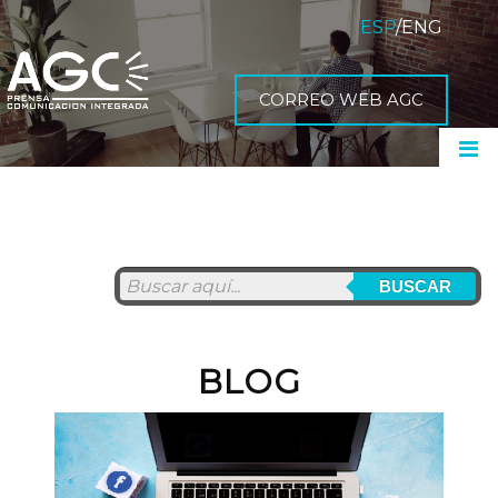
ESP
/
ENG
CORREO WEB AGC
BUSCAR
BLOG