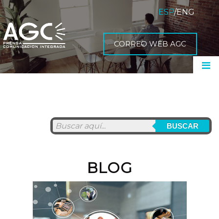
ESP
/
ENG
CORREO WEB AGC
BUSCAR
BLOG