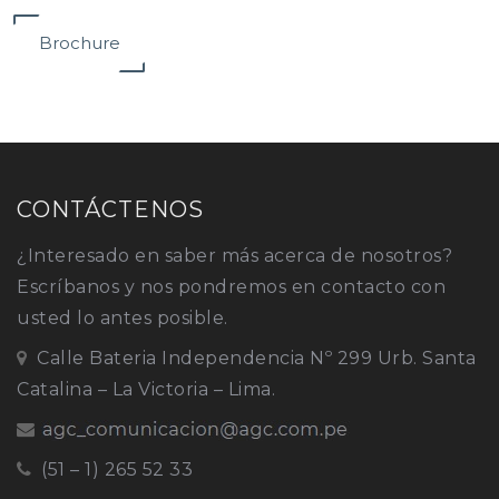
Brochure
CONTÁCTENOS
¿Interesado en saber más acerca de nosotros?
Escríbanos y nos pondremos en contacto con
usted lo antes posible.
Calle Bateria Independencia Nº 299 Urb. Santa
Catalina – La Victoria – Lima.
(51 – 1) 265 52 33